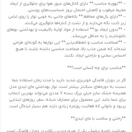
– **تهویه مناسب:** دارای کانال‌های عبور هوا برای جلوگیری از ایجاد
محیط مرطوب و کاهش احتمال بروز حساسیت‌های پوستی.
– **دارای بال‌های محافظ:** باله‌های جانبی به خوبی نوار را روی لباس
زیر ثابت نگه می‌دارند و از نشت از کناره‌ها جلوگیری می‌کنند.
– **بدون ایجاد بو:** استفاده از مواد اولیه باکیفیت و بهداشتی، بوهای
ناخوشایند را به حداقل می‌رساند.
– **ضخامت مناسب و انعطاف‌پذیر:** این نوارها به گونه‌ای طراحی
شده‌اند که ضمن جذب بالا، ضخامت مناسبی داشته باشند تا هیچ
احساس سختی و ناراحتی ایجاد نکنند.
**مناسب برای چه کسانی است؟**
اگر در دوران قاعدگی خونریزی شدید دارید یا مدت زمان استفاده شما
نسبت به دوره‌های سبک‌تر بیشتر است، نوار بهداشتی مای لیدی مدل
همیشه خشک سایز خیلی بزرگ بسته 7 عددی می‌تواند بهترین انتخاب
برای شما باشد. این محصول برای مصارف شبانه، سفر، روزهای ابتدایی
پریود و بانوانی که فعالیت روزمره زیادی دارند هم بسیار ایده‌آل است.
**راحتی و سلامت با مای لیدی**
بهداشت ناحیه تناسلی یکی از ضروری‌ترین نکات در دوران قاعدگی است.