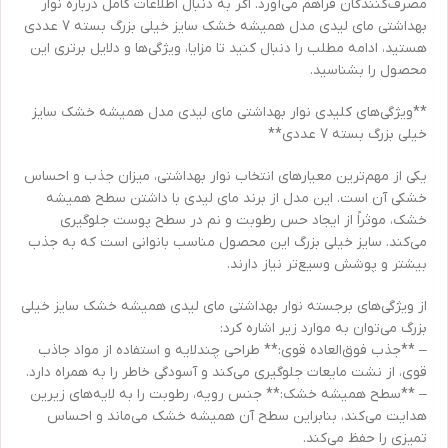
مصرف‌کنندگان فراهم می‌آورد. اگر به دنبال اطلاعات کامل درباره نوار
بهداشتی مای لیدی مدل همیشه خشک سایز خیلی بزرگ بسته 7 عددی
هستید، ادامه مطلب را دنبال کنید تا مزایا، ویژگی‌ها و دلایل برتری این
محصول را بشناسید.
**ویژگی‌های کلیدی نوار بهداشتی مای لیدی مدل همیشه خشک سایز
خیلی بزرگ بسته 7 عددی**
یکی از مهم‌ترین معیارهای انتخاب نوار بهداشتی، میزان جذب و احساس
خشکی آن است. این مدل از برند مای لیدی با داشتن سطح همیشه
خشک، موثراً از ایجاد حس رطوبت و نم در سطح پوست جلوگیری
می‌کند. سایز خیلی بزرگ این محصول مناسب بانوانی است که به جذب
بیشتر و پوشش وسیع‌تر نیاز دارند.
از ویژگی‌های برجسته نوار بهداشتی مای لیدی همیشه خشک سایز خیلی
بزرگ می‌توان به موارد زیر اشاره کرد:
– **جذب فوق‌العاده قوی:** طراحی چندلایه و استفاده از مواد جاذب
قوی، از نشت مایعات جلوگیری می‌کند و آسودگی خاطر را به همراه دارد.
– **سطح همیشه خشک:** جنس رویه، رطوبت را به لایه‌های زیرین
هدایت می‌کند، بنابراین سطح آن همیشه خشک می‌ماند و احساس
تمیزی را حفظ می‌کند.