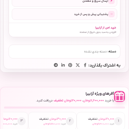
⚡
ارسال سریع و مطمئن
◌
پشتیبانی پیش و پس از خرید
خرید امن از آرابیرا
افزودن به سبد بدون خروج از صفحه
دسته:
دسته بندی نشده
به اشتراک بگذارید:
آفرهای ویژه آرابیرا
با خرید
1,200,000
تومان
،
20,000
تومان
تخفیف
دریافت کنید.
20,000
تومان
تخفیف
30,000
تومان
تخفیف
60,000
تومان
ت
3
2
1
خرید
1,200,000
تومان
خرید
1,500,000
تومان
خرید
2,000,000
ت