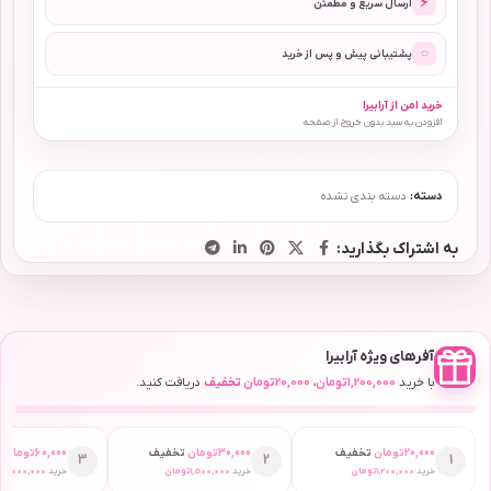
⚡
ارسال سریع و مطمئن
◌
پشتیبانی پیش و پس از خرید
خرید امن از آرابیرا
افزودن به سبد بدون خروج از صفحه
دسته:
دسته بندی نشده
به اشتراک بگذارید:
آفرهای ویژه آرابیرا
با خرید
1,200,000
تومان
،
20,000
تومان
تخفیف
دریافت کنید.
20,000
تومان
تخفیف
30,000
تومان
تخفیف
60,000
تومان
ت
3
2
1
خرید
1,200,000
تومان
خرید
1,500,000
تومان
خرید
2,000,000
ت