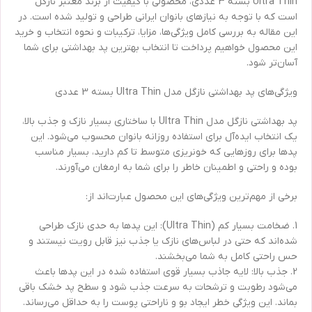
Ultra Thin بسته 3 عددی، محصولی با کیفیت از برند معتبر نازگل
است که با توجه به نیازهای بانوان ایرانی طراحی و تولید شده است. در
این مقاله به بررسی کامل ویژگی‌ها، مزایا، ترکیبات و نحوه انتخاب و خرید
این محصول خواهیم پرداخت تا انتخاب بهترین پد بهداشتی برای شما
آسان‌تر شود.
ویژگی‌های پد بهداشتی نازگل مدل Ultra Thin بسته 3 عددی
پد بهداشتی نازگل مدل Ultra Thin با ساختاری بسیار نازک و جذب بالا،
یک انتخاب ایده‌آل برای استفاده روزانه بانوان محسوب می‌شود. این
پدها برای روزهایی که خونریزی متوسط تا کم دارید، بسیار مناسب
بوده و راحتی و اطمینان خاطر را برای شما به ارمغان می‌آورند.
برخی از مهم‌ترین ویژگی‌های این محصول عبارت‌اند از:
1. ضخامت بسیار کم (Ultra Thin): این پدها به حدی نازک طراحی
شده‌اند که حتی در لباس‌های نازک یا جذب نیز قابل رویت نیستند و
حس راحتی کامل به شما می‌بخشند.
2. جذب بالا: لایه جاذب بسیار قوی استفاده شده در این پدها باعث
می‌شود رطوبت و ترشحات به سرعت جذب شود و سطح پد خشک باقی
بماند. این ویژگی خطر ایجاد بو و ناراحتی پوست را به حداقل می‌رساند.