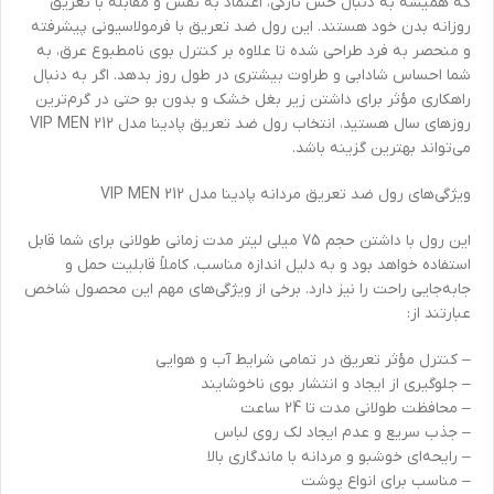
که همیشه به دنبال حس تازگی، اعتماد به نفس و مقابله با تعریق
روزانه بدن خود هستند. این رول ضد تعریق با فرمولاسیونی پیشرفته
و منحصر به فرد طراحی شده تا علاوه بر کنترل بوی نامطبوع عرق، به
شما احساس شادابی و طراوت بیشتری در طول روز بدهد. اگر به دنبال
راهکاری مؤثر برای داشتن زیر بغل خشک و بدون بو حتی در گرم‌ترین
روزهای سال هستید، انتخاب رول ضد تعریق پادینا مدل VIP MEN 212
می‌تواند بهترین گزینه باشد.
ویژگی‌های رول ضد تعریق مردانه پادینا مدل VIP MEN 212
این رول با داشتن حجم 75 میلی لیتر مدت زمانی طولانی برای شما قابل
استفاده خواهد بود و به دلیل اندازه مناسب، کاملاً قابلیت حمل و
جابه‌جایی راحت را نیز دارد. برخی از ویژگی‌های مهم این محصول شاخص
عبارتند از:
– کنترل مؤثر تعریق در تمامی شرایط آب و هوایی
– جلوگیری از ایجاد و انتشار بوی ناخوشایند
– محافظت طولانی مدت تا 24 ساعت
– جذب سریع و عدم ایجاد لک روی لباس
– رایحه‌ای خوشبو و مردانه با ماندگاری بالا
– مناسب برای انواع پوشت