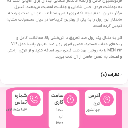
فرمولاسیون خاص و رایحه ماندگار انتخابی ایده‌آل برای آقایانی است که
به بهداشت فردی، حس شادابی و جذابیت اهمیت می‌دهند. کنترل
مؤثر تعریق، عدم ایجاد لکه روی لباس، محافظت طولانی مدت و رایحه
ماندگار این رول را به یکی از بهترین گزینه‌ها در میان محصولات مشابه
تبدیل کرده است.
اگر به دنبال یک رول ضد تعریق با اثربخشی بالا، محافظت کامل و
رایحه‌ای جذاب هستید، همین امروز رول ضد تعریق پادینا مدل VIP
MEN 212 را به روتین بهداشت فردی خود اضافه کنید و از انرژی، راحتی
و اعتماد به نفس حاصل از آن لذت ببرید.
نظرات (0)
آدرس
ساعت
شماره
کاری
تماس
کرج،
جهانشهر
02191550903
10:۰۰
الی
18:۰۰