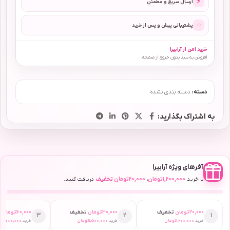
⚡
ارسال سریع و مطمئن
◌
پشتیبانی پیش و پس از خرید
خرید امن از آرابیرا
افزودن به سبد بدون خروج از صفحه
دسته:
دسته بندی نشده
به اشتراک بگذارید:
آفرهای ویژه آرابیرا
با خرید
1,200,000
تومان
،
20,000
تومان
تخفیف
دریافت کنید.
20,000
تومان
تخفیف
30,000
تومان
تخفیف
60,000
تومان
ت
3
2
1
خرید
1,200,000
تومان
خرید
1,500,000
تومان
خرید
2,000,000
ت