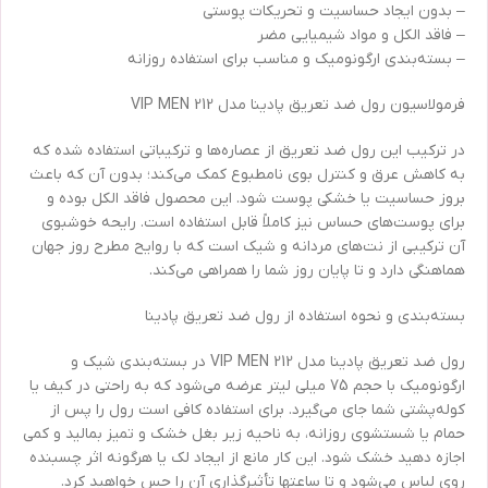
– بدون ایجاد حساسیت و تحریکات پوستی
– فاقد الکل و مواد شیمیایی مضر
– بسته‌بندی ارگونومیک و مناسب برای استفاده روزانه
فرمولاسیون رول ضد تعریق پادینا مدل VIP MEN 212
در ترکیب این رول ضد تعریق از عصاره‌ها و ترکیباتی استفاده شده که
به کاهش عرق و کنترل بوی نامطبوع کمک می‌کند؛ بدون آن‌ که باعث
بروز حساسیت یا خشکی پوست شود. این محصول فاقد الکل بوده و
برای پوست‌های حساس نیز کاملاً قابل استفاده است. رایحه خوشبوی
آن ترکیبی از نت‌های مردانه و شیک است که با روایح مطرح روز جهان
هماهنگی دارد و تا پایان روز شما را همراهی می‌کند.
بسته‌بندی و نحوه استفاده از رول ضد تعریق پادینا
رول ضد تعریق پادینا مدل VIP MEN 212 در بسته‌بندی شیک و
ارگونومیک با حجم 75 میلی لیتر عرضه می‌شود که به راحتی در کیف یا
کوله‌پشتی شما جای می‌گیرد. برای استفاده کافی است رول را پس از
حمام یا شستشوی روزانه، به ناحیه زیر بغل خشک و تمیز بمالید و کمی
اجازه دهید خشک شود. این کار مانع از ایجاد لک یا هرگونه اثر چسبنده
روی لباس می‌شود و تا ساعتها تأثیرگذاری آن را حس خواهید کرد.