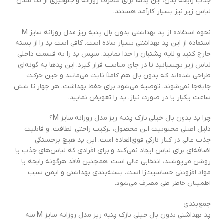
جذب رایحه بدن، این پدها برای مصرف روزانه و جلوگیری از لک شدن
لباس زیر نیز بسیار کارآمد هستند.
نحوه استفاده از پد بهداشتی بدون بال پنبه ریز مدل روزانه سایز M
استفاده از این پد بهداشتی بسیار ساده است. کافی است پد را از بسته
خارج کنید و لایه پشتیان را جدا نمایید. سپس پد را به قسمت داخلی
لباس زیر بچسبانید تا در جای مناسب قرار گیرد. این پدها به گونه‌ای
طراحی شده‌اند که بدون بال هم کاملاً ثابت می‌مانند و حین حرکت
جابه‌جا نمی‌شوند. توصیه می‌شود برای حفظ بهداشت، هر چهار تا شش
ساعت یکبار یا در صورت نیاز، پد را تعویض نمایید.
چرا پد بدون بال خیلی نازک پنبه ریز مدل روزانه سایز M؟
دلیل اصلی محبوبیت این محصول، ترکیب راحتی، لطافت، و قابلیت
جذب عالی در کنار نازکی فوق‌العاده است. این پد هیچ برجستگی
اضافه‌ای برای لباس ایجاد نمی‌کند و برای افرادی که لباس‌های جذب یا
روشن می‌پوشند، انتخابی عالی است. همچنین فاقد هرگونه رایحه یا
مواد افزودنی حساسیت‌زا است. بسته‌بندی بهداشتی و ایمن سبب
اطمینان خاطر طی مصرف می‌شود.
جمع‌بندی
پد بهداشتی بدون بال خیلی نازک پنبه ریز مدل روزانه سایز M سه