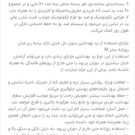
6. بسته‌بندی سه‌عددی: هر بسته شامل سه عدد 20 تایی و در مجموع
60 عدد پد است که خریدی مقرون‌به‌صرفه و کاربردی را به همراه دارد.
7. طراحی ارگونومیک و ضد بو: فرم ارگونومیک موجب فیت شدن عالی
پد در لباس زیر می‌شود و سیستم ضد بو به حفظ احساس تازگی در
طول روز کمک می‌کند.
مزایای استفاده از پد بهداشتی بدون بال خیلی نازک پنبه ریز مدل
روزانه سایز M
استفاده از این نوع پد بهداشتی مزایای زیادی دارد و می‌تواند آرامش
خیال بیشتری در دوران پریود یا حتی خارج از روزهای قاعدگی به همراه
داشته باشد. برخی از این مزایا عبارتند از:
– لطافت ویژه: روکشی بسیار نرم و لطیف که از تحریک ناحیه تناسلی و
احتمال بروز عارضه‌های پوستی جلوگیری می‌کند.
– حفظ بهداشت بیشتر: تعویض راحت و سریع موجب افزایش سطح
بهداشت فردی می‌شود و مانع رشد هرگونه باکتری یا قارچ خواهد شد.
– حمل آسان: ضخامت بسیار کم این پد باعث می‌شود حمل آن در کیف
به‌راحتی انجام شود و حتی می‌توانید چند عدد پد را بدون اشغال فضای
زیاد همیشه همراه خود داشته باشید.
– استفاده روزانه حتی خارج از دوران پریود: به دلیل نازکی و سبکی بالا و