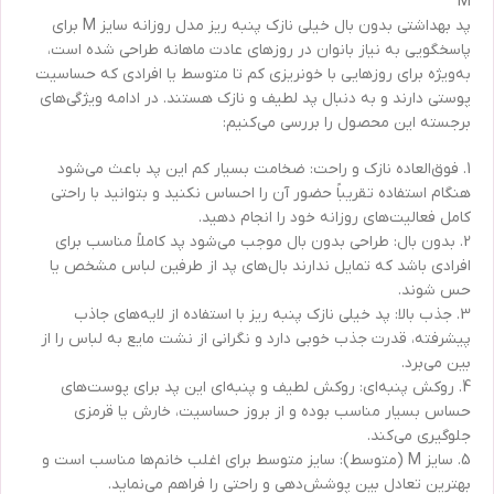
M
پد بهداشتی بدون بال خیلی نازک پنبه ریز مدل روزانه سایز M برای
پاسخگویی به نیاز بانوان در روزهای عادت ماهانه طراحی شده است،
به‌ویژه برای روزهایی با خونریزی کم تا متوسط یا افرادی که حساسیت
پوستی دارند و به دنبال پد لطیف و نازک هستند. در ادامه ویژگی‌های
برجسته این محصول را بررسی می‌کنیم:
1. فوق‌العاده نازک و راحت: ضخامت بسیار کم این پد باعث می‌شود
هنگام استفاده تقریباً حضور آن را احساس نکنید و بتوانید با راحتی
کامل فعالیت‌های روزانه خود را انجام دهید.
2. بدون بال: طراحی بدون بال موجب می‌شود پد کاملاً مناسب برای
افرادی باشد که تمایل ندارند بال‌های پد از طرفین لباس مشخص یا
حس شوند.
3. جذب بالا: پد خیلی نازک پنبه ریز با استفاده از لایه‌های جاذب
پیشرفته، قدرت جذب خوبی دارد و نگرانی از نشت مایع به لباس را از
بین می‌برد.
4. روکش پنبه‌ای: روکش لطیف و پنبه‌ای این پد برای پوست‌های
حساس بسیار مناسب بوده و از بروز حساسیت، خارش یا قرمزی
جلوگیری می‌کند.
5. سایز M (متوسط): سایز متوسط برای اغلب خانم‌ها مناسب است و
بهترین تعادل بین پوشش‌دهی و راحتی را فراهم می‌نماید.