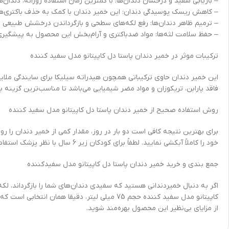
– بازیابی سفید و درخشان دندان‌ها: با کمترین زمان استفاده روزانه، دندان‌
– کاهش ریسک پوسیدگی دندان: این خمیر دندان با کمک به حذف باکتری‌ها و
– ترمیم ظاهر دندان‌ها: رفع لکه‌های سطحی و بازگرداندن درخشش طبیعی دند
– حفظ سلامت لثه‌ها: مواد ضدباکتری و آرام‌بخش این محصول به پیشگیری ا
ترکیبات موثر در خمیر دندان پاستا دل کاپیتانو مدل سفید کننده
این خمیر دندان حاوی ترکیباتی همچون هیدراته سیلیکا برای سایندگی ملا
فاقد پارابن، تریکوزان و مواد مضر شیمیایی می‌باشد تا مناسب‌ترین گزینه ب
روش استفاده صحیح از خمیر دندان پاستا دل کاپیتانو مدل سفید کننده
برای بهترین نتیجه کافی است دو بار در روز، مقدار کمی از خمیر دندان را رو
خود را کاملاً آبکشی نمایید. لطفاً برای کودکان زیر 6 سال با نظر پزشک استفاده شود. بستن درب خمیر دندان پس از هربار مصرف و نگهداری در جای خشک و خنک موجب حفظ کیفیت محصول می‌شود.
جمع بندی و خرید خمیر دندان پاستا دل کاپیتانو مدل سفیدکننده
اگر به دنبال خمیردندانی هستید که سفیدی دندان‌های شما را بازگرداند، لکه‌
کاپیتانو مدل سفید کننده حجم 75 میلی لیتر، دق
از مزایای بی‌نظیر این محصول بهره‌مند شوید.