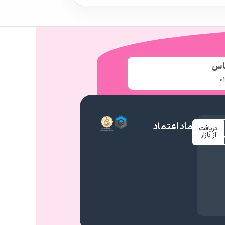
اس
0
نماد اعتماد
دریافت
م
از بازار