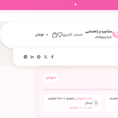
✦
مشاوره و راهنمایی
0
تومان
حساب کاربری
02191550903
0
تومان
 + 50٪ تخفیف
100,000
تومان
تخفیف + 100٪ تخفیف
5
ارسال
خرید
5,000,000
تومان