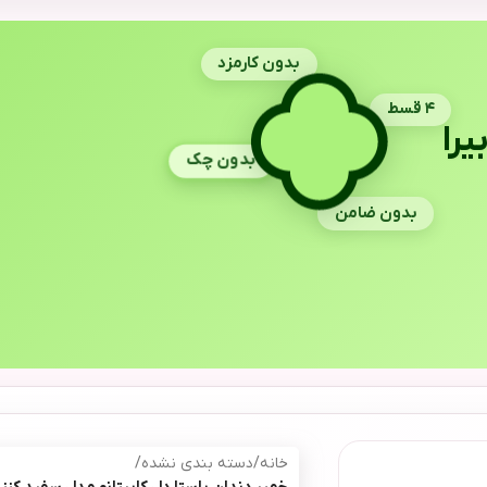
بدون کارمزد
۴ قسط
یرا
بدون چک
بدون ضامن
خانه
/
دسته بندی نشده
/