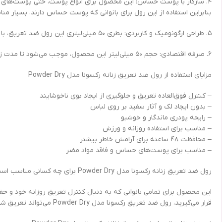
۴. سازگار با پوست حساس: این محصول برای انواع پوست، حتی پوست‌های 
بنابراین استفاده از این رول برای بانوانی که پوست حساس دارند، بسیار من
۵. طراحی ارگونومیک و کاربردی: بطری ۵۰ میلی‌لیتری این رول ضد تعریق، با طراحی ارگونومیک تولید شده است که استفاده از آن را آسان می‌کند و به راحتی در کیف دستی یا ساک ورزشی قرار می‌گیرد.
۶. صرفه اقتصادی: حجم ۵۰ میلی‌لیتر این محصول، موجب می‌شود تا مدت زمان قابل توجهی بتوان از آن استفاده کرد و نیازی به خرید مداوم نخواهید داشت.
مزایای استفاده از رول ضد تعریق زنانه رکسونا مدل Powder Dry
– کنترل فوق‌العاده تعریق و جلوگیری از ایجاد بوی ناخوشایند
– بدون ایجاد لک و آثار سفید بر روی لباس
– رایحه پودری ماندگار و خوشبو
– مناسب برای استفاده روزانه و ورزش
– محافظت ۴۸ ساعته برای آرامش خاطر بیشتر
– مناسب برای پوست‌های حساس و فاقد مواد مضر
رول ضد تعریق زنانه رکسونا مدل Powder Dry برای چه کسانی مناسب است؟
این محصول برای تمامی بانوانی که به دنبال کنترل تعریق روزانه خود و حف
قرار می‌گیرید، رول ضد تعریق رکسونا مدل Powder Dry می‌تواند تعریق شما را کنترل کرده و از بوی نامطبوع جلوگیری کند.