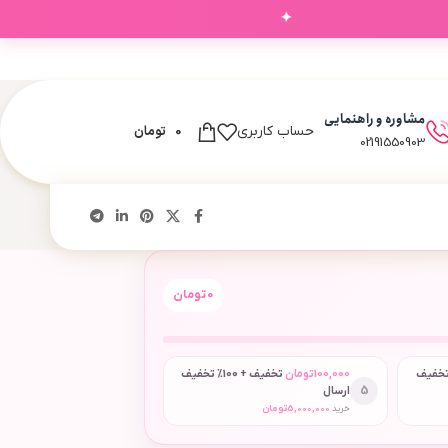
✦
مشاوره و راهنمایی
0
تومان
حساب کاربری
02191550903
0
تومان
 + 50٪ تخفیف
100,000
تومان
تخفیف + 100٪ تخفیف
5
ارسال
خرید
5,000,000
تومان