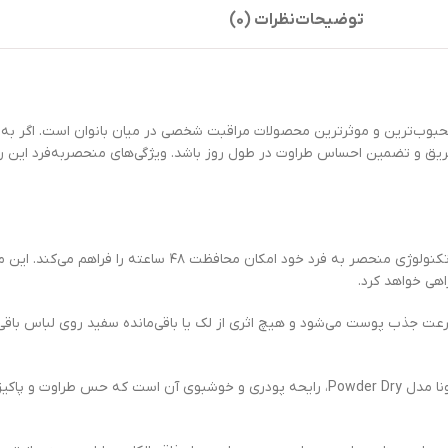
توضیحات
نظرات (0)
ا مدل Powder Dry حجم ۵۰ میلی لیتر یکی از محبوب‌ترین و موثرترین محصولات مراقبت شخصی در میان بانوان
عریق و تضمین احساس طراوت در طول روز باشد. ویژگی‌های منحصربه‌فرد این 
۱. محافظت طولانی‌مدت: رول ضد تعریق زنانه رکسونا مدل Powder Dry با تک
هی خواهد کرد.
عت جذب پوست می‌شود و هیچ اثری از لک یا باقی‌مانده سفید روی لباس باقی نم
۳. رایحه ملایم و خوشبو: یکی از دلایل محبوبیت رول ضد تعریق زنانه رکسونا مدل Powder Dry، رایحه پودری 