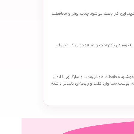
شید. این کار باعث می‌شود جذب بهتر و محافظت
بسیاری از بانوان، به دلیل راحتی حمل و استفاده آسان، رول‌های ضد تعریق را به اسپری‌ها ترجیح می‌دهند. رول ضد تعریق زنانه رکسونا مدل Powder Dry با پوشش یکنواخت و صرفه‌جویی در مصرف،
ت. با رایحه‌ای خوشبو، محافظت طولانی‌مدت و سازگاری با انواع
پوست شما وارد نکند و رایحه‌ای دلپذیر داشته