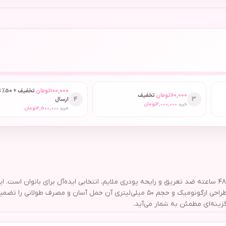
100,000
تومان
تخفیف
60,000
تومان
تخفیف
4
3
ارسال
خرید
2,000,000
تومان
خرید
2,500,000
تومان
رول ضد تعریق زنانه رکسونا مدل Powder Dry حجم ۵۰ میلی لیتر با محافظت ۴۸ ساعته ضد تعریق و رایحه پودری ملایم، انت
و فرمولاسیون بدون الکل و پارابن حتی برای پوست‌های حساس مناسب است. طراحی ارگونومیک و حجم ۵۰ 