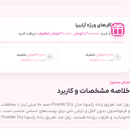
آفرهای ویژه آرابیرا
با خرید
1,200,000
تومان
،
20,000
تومان
تخفیف
دریافت کنید.
20,000
تومان
تخفیف
30,000
تومان
تخفیف
2
1
خرید
1,200,000
تومان
خرید
1,500,000
تومان
معرفی محصول
خلاصه مشخصات و کاربرد
ناخوشایند و طراوت روزانه هستید، رول ضد تعریق زنانه رکسونا Powder Dry گزینه‌ای مطمئن به شمار می‌آید.