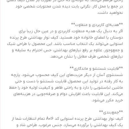
راحتی فراهم می‌کند، به گونه‌ای که حتی در صورت باز شدن کیف دستی
در جمع یا محل کار، نگرانی بابت دیده شدن محتویات شخصی خود
نخواهید داشت.
**هدیه‌ای کاربردی و متفاوت**
اگر به دنبال یک هدیه متفاوت، کاربردی و در عین حال زیبا برای
دوستان یا اعضای خانواده خود هستید، کیف نوار بهداشتی طرح پرنده
استوایی می‌تواند یک انتخاب مناسب باشد. این محصول با طراحی شیک
و جمع‌وجور، علاوه بر رفع نیازهای بهداشتی، حس احترام به سلیقه و
نیازهای شخصی طرف مقابل را نشان می‌دهد.
**قابلیت شستشو و ماندگاری**
شستشوی آسان از دیگر مزیت‌های این کیف محسوب می‌شود. پارچه
به کار رفته در تولید این محصول قابلیت شستشو با دست و حتی
ماشین لباسشویی را دارد و به راحتی ظاهر و کیفیت اولیه خود را حفظ
می‌کند. این قابلیت باعث افزایش دوام و صرفه‌جویی در هزینه‌های
خرید مکرر می‌شود.
**جمع‌بندی**
کیف نوار بهداشتی طرح پرنده استوایی کد A016 تمام انتظارات شما از
یک کیف بهداشتی را برآورده می‌سازد. جنس مرغوب، طراحی شاد و