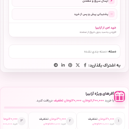
⚡
ارسال سریع و مطمئن
◌
پشتیبانی پیش و پس از خرید
خرید امن از آرابیرا
افزودن به سبد بدون خروج از صفحه
دسته:
دسته بندی نشده
به اشتراک بگذارید:
آفرهای ویژه آرابیرا
با خرید
1,200,000
تومان
،
20,000
تومان
تخفیف
دریافت کنید.
20,000
تومان
تخفیف
30,000
تومان
تخفیف
60,000
تومان
ت
3
2
1
خرید
1,200,000
تومان
خرید
1,500,000
تومان
خرید
2,000,000
ت