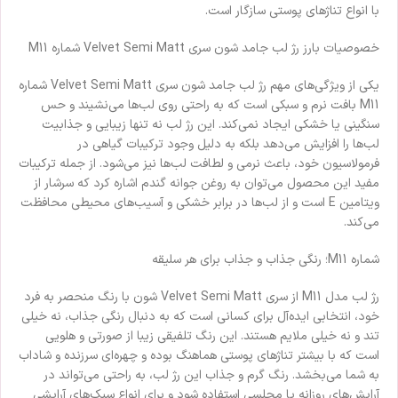
با انواع تناژهای پوستی سازگار است.
خصوصیات بارز رژ لب جامد شون سری Velvet Semi Matt شماره M11
یکی از ویژگی‌های مهم رژ لب جامد شون سری Velvet Semi Matt شماره
M11 بافت نرم و سبکی است که به راحتی روی لب‌ها می‌نشیند و حس
سنگینی یا خشکی ایجاد نمی‌کند. این رژ لب نه تنها زیبایی و جذابیت
لب‌ها را افزایش می‌دهد بلکه به دلیل وجود ترکیبات گیاهی در
فرمولاسیون خود، باعث نرمی و لطافت لب‌ها نیز می‌شود. از جمله ترکیبات
مفید این محصول می‌توان به روغن جوانه گندم اشاره کرد که سرشار از
ویتامین E است و از لب‌ها در برابر خشکی و آسیب‌های محیطی محافظت
می‌کند.
شماره M11؛ رنگی جذاب و جذاب برای هر سلیقه
رژ لب مدل M11 از سری Velvet Semi Matt شون با رنگ منحصر به فرد
خود، انتخابی ایده‌آل برای کسانی است که به دنبال رنگی جذاب، نه خیلی
تند و نه خیلی ملایم هستند. این رنگ تلفیقی زیبا از صورتی و هلویی
است که با بیشتر تناژهای پوستی هماهنگ بوده و چهره‌ای سرزنده و شاداب
به شما می‌بخشد. رنگ گرم و جذاب این رژ لب، به راحتی می‌تواند در
آرایش‌های روزانه یا مجلسی استفاده شود و برای انواع سبک‌های آرایشی