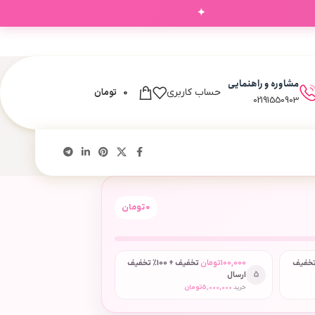
✦
مشاوره و راهنمایی
0
تومان
حساب کاربری
02191550903
0
تومان
 + 50٪ تخفیف
100,000
تومان
تخفیف + 100٪ تخفیف
5
ارسال
خرید
5,000,000
تومان