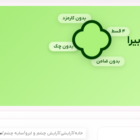
بدون کارمزد
۴ قسط
یرا
بدون چک
بدون ضامن
خانه
/
آرایشی
/
آرایش چشم و ابرو
/
سایه چشم
/
س