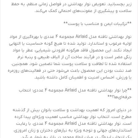
زیر بچسبانید. تعویض نوار بهداشتی در فواصل زمانی منظم، به حفظ
سلامت و پیشگیری از عفونت‌های احتمالی کمک می‌کند.
**ترکیبات ایمن و متناسب با پوست**
نوار بهداشتی تافته مدل Airlaid مجموعه 4 عددی با بهره‌گیری از مواد
اولیه مرغوب و استاندارد، تولید شده تا هیچ گونه حساسیت یا التهابی
ایجاد نکند. این محصول فاقد هرگونه افزودنی شیمیایی، عطر یا مواد
رنگی مضر است و در فرآیند ساخت آن از الیاف طبیعی و پنبه نرم
استفاده شده تا لطافت و سلامت پوست شما تضمین شود. همچنین،
ضد نشت بودن این محصول باعث می‌شود حتی در فعالیت‌های روزمره
یا ورزش، احساس امنیت و اطمینان کامل داشته باشید.
**چرا نوار بهداشتی تافته مدل Airlaid مجموعه 4 عددی؛ انتخاب
حرفه‌ای‌ها؟**
در دنیای امروز که اهمیت بهداشت و سلامت بانوان بیش از گذشته
مطرح است، انتخاب نوار بهداشتی مناسب اهمیت ویژه‌ای پیدا کرده
است. نوار بهداشتی تافته مدل Airlaid مجموعه 4 عددی، با رعایت
استانداردهای جهانی و توجه ویژه به نیازهای دختران و زنان امروزی،
یک انتخاب ایده‌آل در میان انواع موجود در بازار به شمار می‌آید.