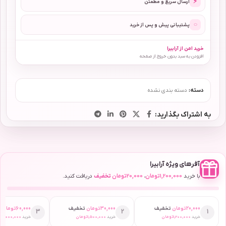
⚡
ارسال سریع و مطمئن
◌
پشتیبانی پیش و پس از خرید
خرید امن از آرابیرا
افزودن به سبد بدون خروج از صفحه
دسته:
دسته بندی نشده
به اشتراک بگذارید:
آفرهای ویژه آرابیرا
با خرید
1,200,000
تومان
،
20,000
تومان
تخفیف
دریافت کنید.
20,000
تومان
تخفیف
30,000
تومان
تخفیف
60,000
تومان
ت
3
2
1
خرید
1,200,000
تومان
خرید
1,500,000
تومان
خرید
2,000,000
ت