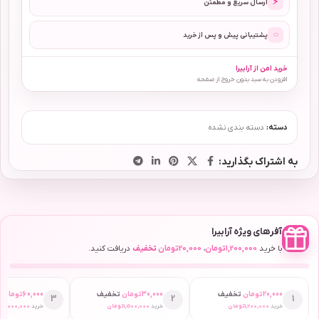
⚡
ارسال سریع و مطمئن
◌
پشتیبانی پیش و پس از خرید
خرید امن از آرابیرا
افزودن به سبد بدون خروج از صفحه
دسته:
دسته بندی نشده
به اشتراک بگذارید:
آفرهای ویژه آرابیرا
با خرید
1,200,000
تومان
،
20,000
تومان
تخفیف
دریافت کنید.
20,000
تومان
تخفیف
30,000
تومان
تخفیف
60,000
تومان
ت
3
2
1
خرید
1,200,000
تومان
خرید
1,500,000
تومان
خرید
2,000,000
ت