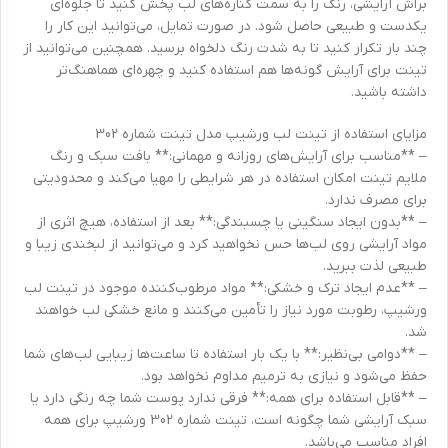
براش آرایشی، رنگ را به سمت کناره‌های لب پخش کنید تا جلوه‌ای
یکدست و طبیعی حاصل شود. در صورت تمایل، می‌توانید این کار را
چند بار تکرار کنید تا به شدت رنگ دلخواه برسید. همچنین می‌توانید از
تینت برای آرایش گونه‌ها هم استفاده کنید و چهره‌ای هماهنگ‌تر
داشته باشید.
مزایای استفاده از تینت لب ورشیپ مدل تینت شماره 302
– **مناسب برای آرایش‌های روزانه و مهمانی:** بافت سبک و رنگ
ملایم تینت امکان استفاده در هر شرایطی را مهیا می‌کند و محدودیتی
برای مصرف ندارد.
– **بدون ایجاد سنگینی یا چسبندگی:** بعد از استفاده، هیچ اثری از
مواد آرایشی روی لب‌ها حس نخواهید کرد و می‌توانید از لبخندی زیبا و
طبیعی لذت ببرید.
– **عدم ایجاد ترک و خشکی:** مواد مرطوب‌کننده موجود در تینت لب
ورشیپ، رطوبت مورد نیاز را تأمین می‌کنند و مانع خشکی لب خواهند
شد.
– **دوامی بی‌نظیر:** با یک بار استفاده تا ساعت‌ها زیبایی لب‌های شما
حفظ می‌شود و نیازی به ترمیم مداوم نخواهد بود.
– **قابل استفاده برای همه:** فرقی ندارد پوست شما چه رنگی دارد یا
سبک آرایشی شما چگونه است، تینت شماره 302 ورشیپ برای همه
افراد مناسب می‌باشد.