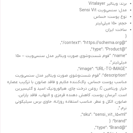
برند: ویتالیر Vitalayer
مدل: سنسی‌ویت Sensi Vit
نوع پوست: حساس
حجم: ۱۵۰ میلی‌لیتر
ساخت: ایران
{
“@context”: “https://schema.org/”,
“@type”: “Product”,
“name”: “فوم شست‌وشوی صورت ویتالیر مدل سنسی‌ویت – ۱۵۰
میلی‌لیتر”,
“image”: “URL-TO-IMAGE”,
“description”: “فوم شست‌وشوی صورت ویتالیر مدل سنسی‌ویت
مناسب پوست حساس، پاک‌کننده ملایم و فاقد صابون با ترکیب عصاره
خیار، ویتامین C، روغن درخت چای، هیالورونیک اسید و گلیسیرین
است. آبرسان پوست، کاهش دهنده قرمزی و التهاب، فاقد پارابن،
صابون، الکل و عطر. مناسب استفاده روزانه، حاوی برس سیلیکونی
نرم.”,
“sku”: “sensi_vit_150ml”,
“brand”: {
“@type”: “Brand”,