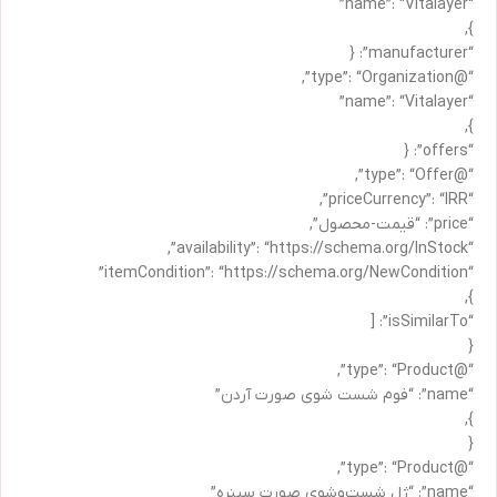
“name”: “Vitalayer”
},
“manufacturer”: {
“@type”: “Organization”,
“name”: “Vitalayer”
},
“offers”: {
“@type”: “Offer”,
“priceCurrency”: “IRR”,
“price”: “قیمت-محصول”,
“availability”: “https://schema.org/InStock”,
“itemCondition”: “https://schema.org/NewCondition”
},
“isSimilarTo”: [
{
“@type”: “Product”,
“name”: “فوم شست شوی صورت آردن”
},
{
“@type”: “Product”,
“name”: “ژل شست‌وشوی صورت سینره”