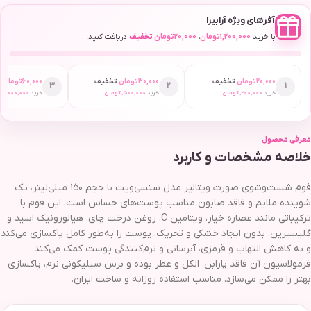
آفرهای ویژه آرابیرا
با خرید
1,200,000
تومان
،
20,000
تومان
تخفیف
دریافت کنید.
20,000
تومان
تخفیف
30,000
تومان
تخفیف
60,000
تومان
ت
3
2
1
خرید
1,200,000
تومان
خرید
1,500,000
تومان
خرید
2,000,000
ت
معرفی محصول
خلاصه مشخصات و کاربرد
فوم شست‌وشوی صورت ویتالیر مدل سنسی‌ویت با حجم ۱۵۰ میلی‌لیتر، یک
شوینده ملایم و فاقد صابون مناسب پوست‌های حساس است. این فوم با
ترکیباتی مانند عصاره خیار، ویتامین C، روغن درخت چای، هیالورونیک اسید و
گلیسیرین، بدون ایجاد خشکی و تحریک، پوست را به‌طور کامل پاکسازی می‌کند
و به کاهش التهاب و قرمزی، آبرسانی و نرم‌کنندگی پوست کمک می‌کند.
فرمولاسیون آن فاقد پارابن، الکل و عطر بوده و برس سیلیکونی نرم، پاکسازی
بهتر را ممکن می‌سازد. مناسب استفاده روزانه و ساخت ایران.