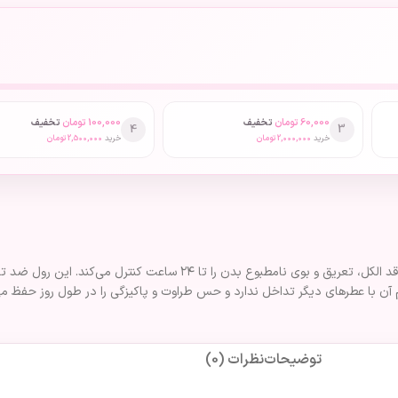
60,000
تومان
تخفیف
100,000
تومان
تخفیف
4
3
خرید
2,000,000
تومان
خرید
2,500,000
تومان
رول ضد تعریق ای آی ان مدل MR2 حجم 50 میلی لیتر با فرمولاسیون ملایم و فاقد الک
 آن با عطرهای دیگر تداخل ندارد و حس طراوت و پاکیزگی را در طول روز حفظ می
توضیحات
نظرات (0)