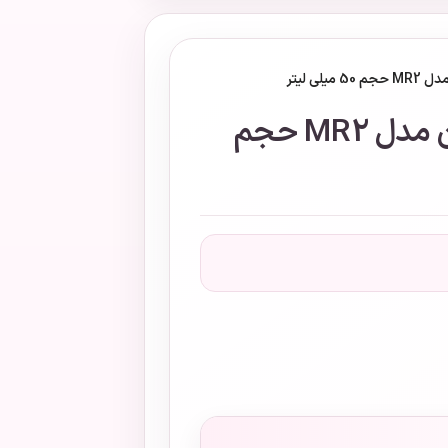
لی لیتر
رول ضد تعریق ای آی ان مدل MR2 حجم