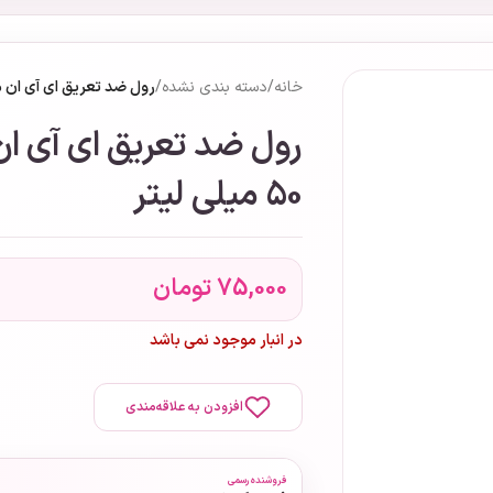
خانه
/
دسته بندی نشده
/
رول ضد تعریق ای آی ان مدل MR2 حجم 50 می
50 میلی لیتر
75,000
تومان
در انبار موجود نمی باشد
افزودن به علاقه‌مندی
فروشنده رسمی