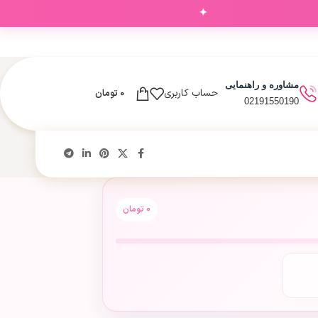
✦
مشاوره و راهنمایی
حساب کاربری
0
تومان
02191550190
0
تومان