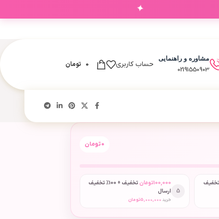
✦
‌های شما
مشاوره و راهنمایی
0
تومان
حساب کاربری
02191550903
0
تومان
 + 50٪ تخفیف
100,000
تومان
تخفیف + 100٪ تخفیف
5
ارسال
خرید
5,000,000
تومان