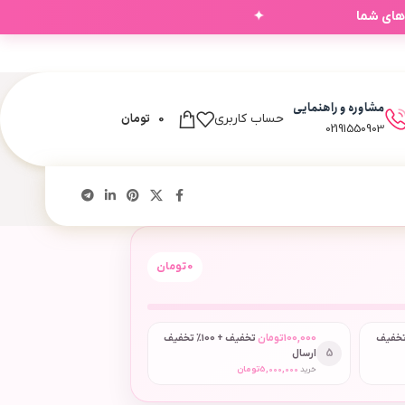
✦
‌های شما
مشاوره و راهنمایی
0
تومان
حساب کاربری
02191550903
0
تومان
 + 50٪ تخفیف
100,000
تومان
تخفیف + 100٪ تخفیف
5
ارسال
خرید
5,000,000
تومان