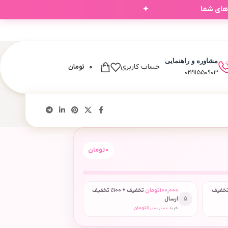
✦
‌های شما
مشاوره و راهنمایی
0
تومان
حساب کاربری
02191550903
0
تومان
 + 50٪ تخفیف
100,000
تومان
تخفیف + 100٪ تخفیف
5
ارسال
خرید
5,000,000
تومان