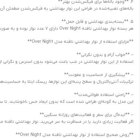
4. **وجود باله‌ها برای فیکس‌شدن بهتر**
باله‌های تعبیه‌شده در طراحی این نوار بهداشتی به فیکس‌شدن مطمئن آن رو
5. **بسته‌بندی بهداشتی و قابل حمل**
هر بسته نوار بهداشتی تافته Over Night دارای ۷ عدد نوار بوده و به صورت کاملاً بهداشتی بسته‌بندی شده است. این موضوع حمل و نگهداری نوار را در کیف یا چمدان آسان می‌کند.
**مزایای استفاده از نوار بهداشتی تافته مدل Over Night**
– **خواب آرام و بدون نگرانی**
استفاده از این نوار بهداشتی در شب باعث می‌شود بدون استرس و نگرانی از
– **پیشگیری از حساسیت و عفونت**
ترکیبات آنتی‌باکتریال و سطح پنبه‌ای این نوارها، ریسک ابتلا به حساسیت‌ه
– **راحتی استفاده طولانی‌مدت**
این مدل به گونه‌ای طراحی شده است که بدون ایجاد حس ناخوشایند، تا سا
– **ایده‌آل برای سفر و فعالیت‌های روزانه سنگین**
اگر فعالیت زیادی دارید یا در مسافرت به سر می‌برید، نوار بهداشتی تافته مدل Over Night یک همراه مطمئن برای شما خواهد بود. قدرت جذب بالا و اندازه بزرگ‌تر اطمینان‌بخش بانوان ف
**روش صحیح استفاده از نوار بهداشتی تافته مدل Over Night**