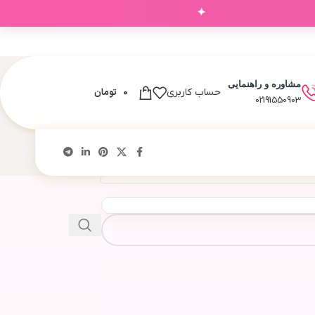
✦
مشاوره و راهنمایی
0
تومان
حساب کاربری
02191550903