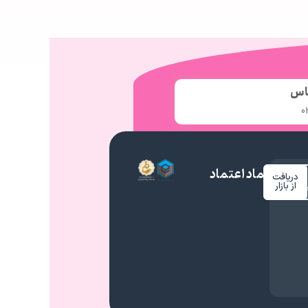
اس
0
نماد اعتماد
دریافت
م
از بازار