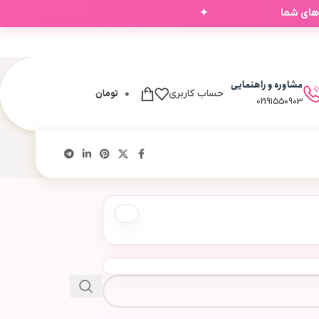
✦
‌های شما
مشاوره و راهنمایی
0
تومان
حساب کاربری
02191550903