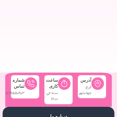
آدرس
ساعت
شماره
کاری
تماس
کرج،
جهانشهر
10:۰۰ الی
02191550903
18:۰۰
درباره ما