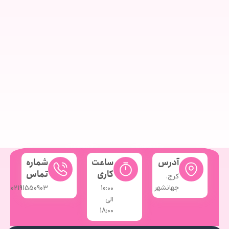
آدرس
ساعت
شماره
کاری
تماس
کرج،
جهانشهر
02191550903
10:۰۰
الی
18:۰۰